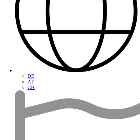
DE
AT
CH