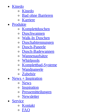
Kinedo
Kinedo
Bad ohne Barrieren
Karriere
Produkte
Komplettduschen
Duschwannen
Walk-In Duschen
Duschabtrennungen
Dusch-Paneele
Dusch-Badewannen
Wannenaufsätze
Whirlpools
Komplettbad-Systeme
Wandpaneele
Zubehör
News + Inspiration
News
Inspiration
Pressemitteilungen
Newsletter
Service
Kontakt
FAQ