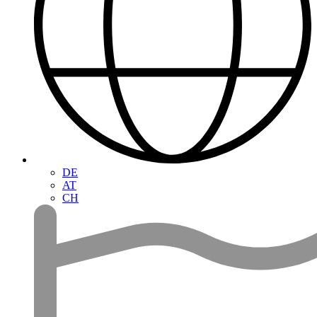
DE
AT
CH