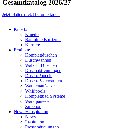
Gesamtkatalog 2026/27
Jetzt blättern
Jetzt herunterladen
Kinedo
Kinedo
Bad ohne Barrieren
Karriere
Produkte
Komplettduschen
Duschwannen
Walk-In Duschen
Duschabtrennungen
Dusch-Paneele
Dusch-Badewannen
Wannenaufsätze
Whirlpools
Komplettbad-Systeme
Wandpaneele
Zubehör
News + Inspiration
News
Inspiration
Pressemitteilungen