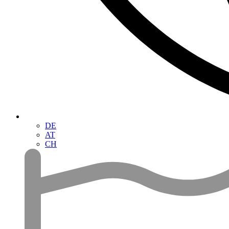
DE
AT
CH