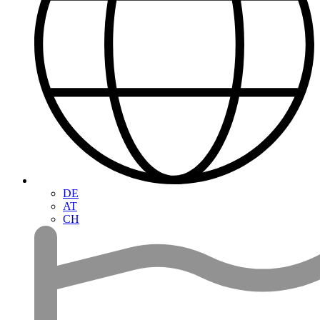
DE
AT
CH