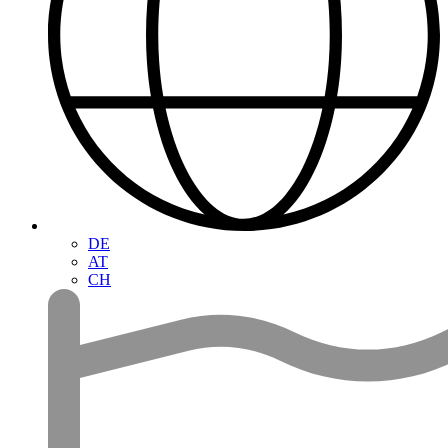
DE
AT
CH