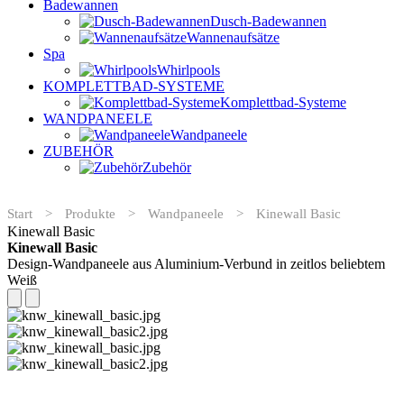
Badewannen
Dusch-Badewannen
Wannenaufsätze
Spa
Whirlpools
KOMPLETTBAD-SYSTEME
Komplettbad-Systeme
WANDPANEELE
Wandpaneele
ZUBEHÖR
Zubehör
Start
>
Produkte
>
Wandpaneele
>
Kinewall Basic
Kinewall Basic
Kinewall Basic
Design-Wandpaneele aus Aluminium-Verbund in zeitlos beliebtem
Weiß