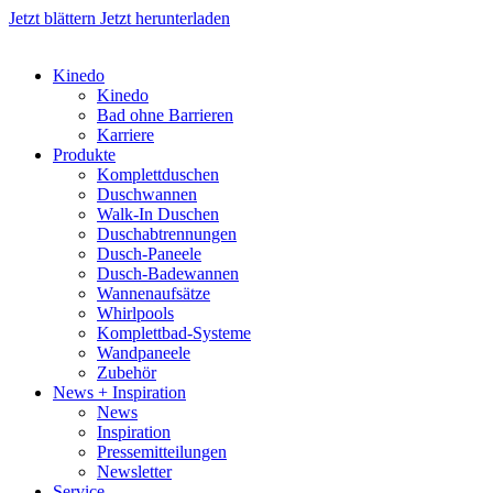
Jetzt blättern
Jetzt herunterladen
Kinedo
Kinedo
Bad ohne Barrieren
Karriere
Produkte
Komplettduschen
Duschwannen
Walk-In Duschen
Duschabtrennungen
Dusch-Paneele
Dusch-Badewannen
Wannenaufsätze
Whirlpools
Komplettbad-Systeme
Wandpaneele
Zubehör
News + Inspiration
News
Inspiration
Pressemitteilungen
Newsletter
Service