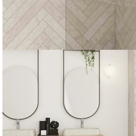
blanc (mat)
chrome
gris-noir, granité