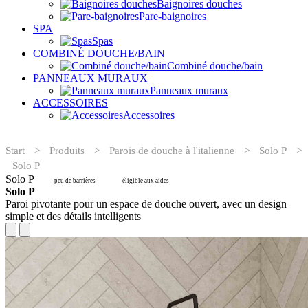
Baignoires douches
Pare-baignoires
SPA
Spas
COMBINÉ DOUCHE/BAIN
Combiné douche/bain
PANNEAUX MURAUX
Panneaux muraux
ACCESSOIRES
Accessoires
Start
>
Produits
>
Parois de douche à l'italienne
>
Solo P
>
Solo P
Solo P
peu de barrières
éligible aux aides
Solo P
Paroi pivotante pour un espace de douche ouvert, avec un design
simple et des détails intelligents