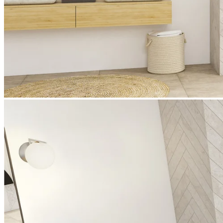
La paroi de douche Solo P pour les espaces de douche ouverts
convainc avec son accès spacieux grâce à la porte battante en verre
trempé. Solo P est disponible au choix avec verre transparent ou
pare-vue imprimé – et ce, toujours accompagnée de poignées
élancées, de belle forme, et une protection optimale contre les
projections.
Details du produit
Douche à l'italienne Solo P
Solo P, chrome avec verre décoratif Cosmos
Solo P, chrome avec verre transparent