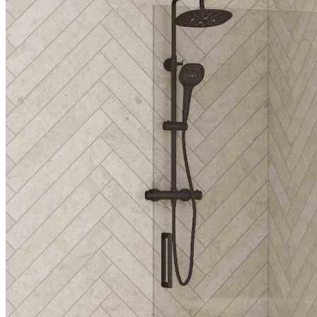
Solo P
Paroi pivotante pour un espace de douche ouvert, avec un design
simple et des détails intelligents
Paroi pivotante à 180° pour un espace de douche ouvert
Profilé en aluminium en blanc (mat) ou noir (mat) revêtu par
poudre ou chromé avec un panneau assorti au profilé
Deux surfaces de verre – toutes deux traitées anticalcaire – au
choix :
— Verre transparent
— Verre décoratif Cosmos
Paroi pliante avec une ouverture à 180° grâce à des profilés
pivots
Idéal pour les petites salles de bains
Exécutions
Exécution en niche
Exécution d'angle
Couleurs