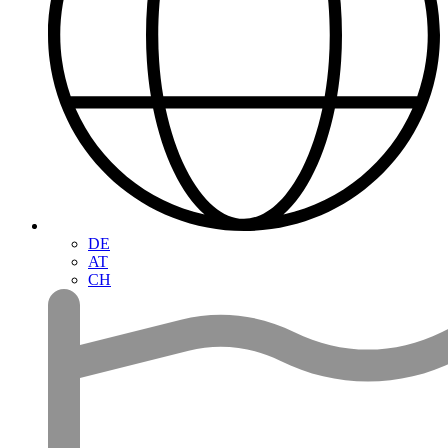
DE
AT
CH