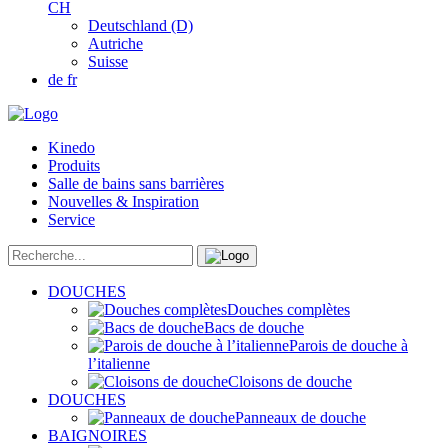
CH
Deutschland (D)
Autriche
Suisse
de
fr
Kinedo
Produits
Salle de bains sans barrières
Nouvelles & Inspiration
Service
DOUCHES
Douches complètes
Bacs de douche
Parois de douche à
l’italienne
Cloisons de douche
DOUCHES
Panneaux de douche
BAIGNOIRES