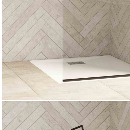
Paroi pivotante Solo P, gris noir (mat), verre transparent
1 / 2
Solo P
peu de barrières
éligible aux aides