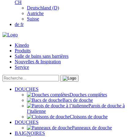
CH
Deutschland (D)
Autriche
Suisse
de
fr
Kinedo
Produits
Salle de bains sans barrières
Nouvelles & Inspiration
Service
DOUCHES
Douches complètes
Bacs de douche
Parois de douche à
l’italienne
Cloisons de douche
DOUCHES
Panneaux de douche
BAIGNOIRES