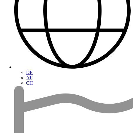
DE
AT
CH