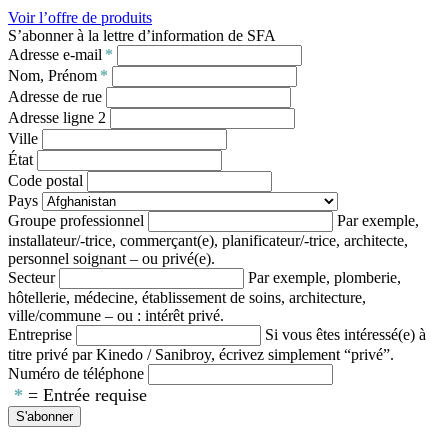
Voir l’offre de produits
S’abonner à la lettre d’information de SFA
Adresse e-mail
*
Nom, Prénom
*
Adresse de rue
Adresse ligne 2
Ville
État
Code postal
Pays
Groupe professionnel
Par exemple,
installateur/-trice, commerçant(e), planificateur/-trice, architecte,
personnel soignant – ou privé(e).
Secteur
Par exemple, plomberie,
hôtellerie, médecine, établissement de soins, architecture,
ville/commune – ou : intérêt privé.
Entreprise
Si vous êtes intéressé(e) à
titre privé par Kinedo / Sanibroy, écrivez simplement “privé”.
Numéro de téléphone
*
= Entrée requise