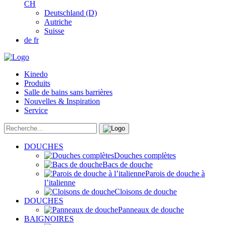
CH
Deutschland (D)
Autriche
Suisse
de
fr
Kinedo
Produits
Salle de bains sans barrières
Nouvelles & Inspiration
Service
DOUCHES
Douches complètes
Bacs de douche
Parois de douche à
l’italienne
Cloisons de douche
DOUCHES
Panneaux de douche
BAIGNOIRES