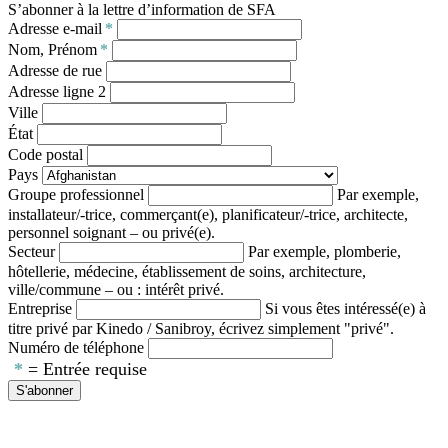
S’abonner à la lettre d’information de SFA
Adresse e-mail
*
Nom, Prénom
*
Adresse de rue
Adresse ligne 2
Ville
État
Code postal
Pays
Groupe professionnel
Par exemple,
installateur/-trice, commerçant(e), planificateur/-trice, architecte,
personnel soignant – ou privé(e).
Secteur
Par exemple, plomberie,
hôtellerie, médecine, établissement de soins, architecture,
ville/commune – ou : intérêt privé.
Entreprise
Si vous êtes intéressé(e) à
titre privé par Kinedo / Sanibroy, écrivez simplement "privé".
Numéro de téléphone
*
= Entrée requise