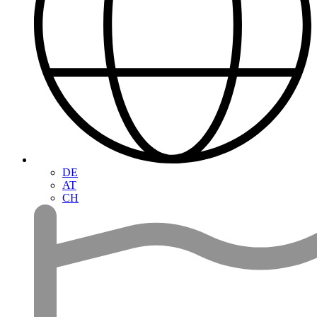
DE
AT
CH