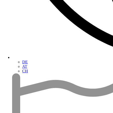
DE
AT
CH