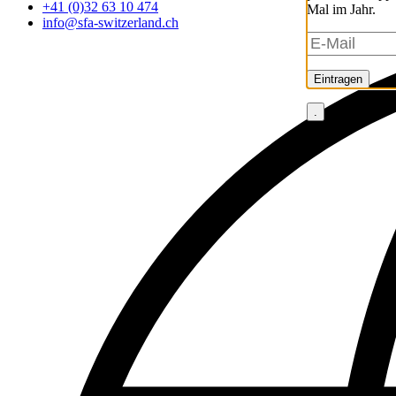
+41 (0)32 63 10 474
Mal im Jahr.
info@sfa-switzerland.ch
Eintragen
.