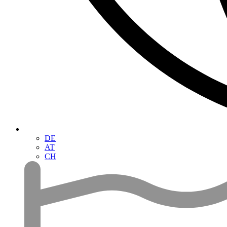
DE
AT
CH