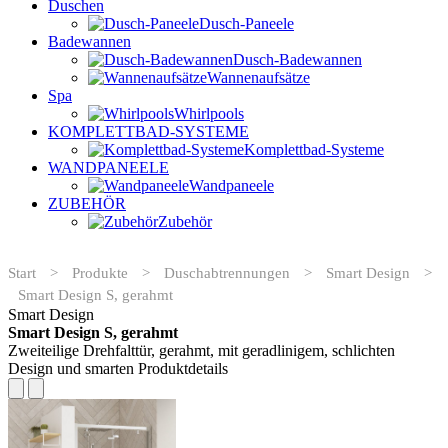
Duschen
Dusch-Paneele
Badewannen
Dusch-Badewannen
Wannenaufsätze
Spa
Whirlpools
KOMPLETTBAD-SYSTEME
Komplettbad-Systeme
WANDPANEELE
Wandpaneele
ZUBEHÖR
Zubehör
Start
>
Produkte
>
Duschabtrennungen
>
Smart Design
>
Smart Design S, gerahmt
Smart Design
Smart Design S, gerahmt
Zweiteilige Drehfalttür, gerahmt, mit geradlinigem, schlichten
Design und smarten Produktdetails