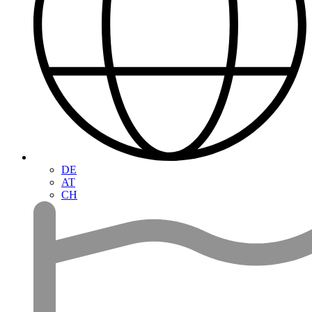
DE
AT
CH