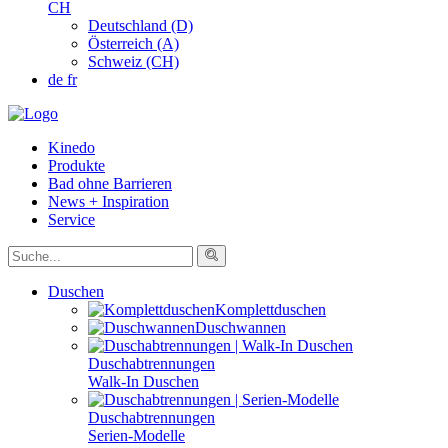
CH
Deutschland (D)
Österreich (A)
Schweiz (CH)
de
fr
Kinedo
Produkte
Bad ohne Barrieren
News + Inspiration
Service
Duschen
Komplettduschen
Duschwannen
Duschabtrennungen
Walk-In Duschen
Duschabtrennungen
Serien-Modelle