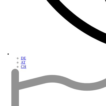
DE
AT
CH