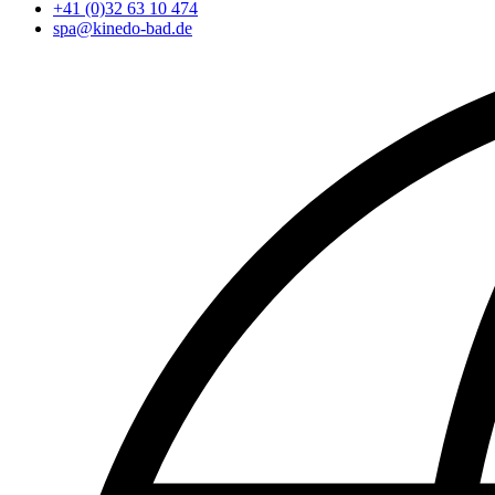
+41 (0)32 63 10 474
spa@kinedo-bad.de