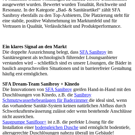
ausgewertet wurden. Bewertet wurden Tonalität, Reichweite und
Resonanz. In der Kategorie „Bad- & Sanitärartikel“ zählt SFA
Sanibroy ebenfalls zu den Top-Anbietern, Die Platzierung steht für
eine stabile, positive Wahrnehmung im Marktumfeld und für
Vertrauen in Qualität, Verlässlichkeit und Produktperformance.
Ein klares Signal an den Markt
Die doppelte Auszeichnung belegt, dass
SFA Sanibroy
im
Sanitärsegment als technologisch führender Lösungsanbieter
verstanden wird – schließlich sind es unsere Lösungen, die Bäder in
baulich anspruchsvollen Situationen und in barrierefreier Gestaltung
häufig erst ermöglichen.
SFA Dream-Team Sanibroy + Kinedo
Die Innovationen von
SFA Sanibroy
greifen Hand-in-Hand mit den
Duschlösungen von Kinedo, z.B. die
Sanibroy
Schmutzwasserhebeanlagen für Badezimmer
die ideal sind, wenn
das vorhandene Sanitär-System keinen natürlichen Abfluss durch
Schwerkraftentwässerung zulässt oder wenn bestehende Anschlüsse
nicht ausreichen.
Saugpumpe Sanifloor+
ist z.B. die perfekte Lösung für die
Installation einer
bodengleichen Dusche
und ermöglicht bodentiefe,
altersgerechte Duschlösungen nahezu überall im Gebäude!