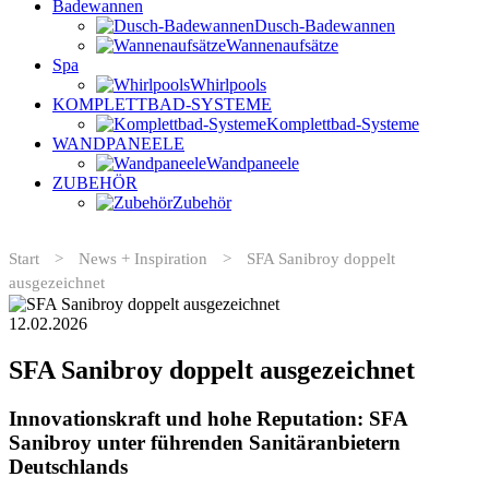
Badewannen
Dusch-Badewannen
Wannenaufsätze
Spa
Whirlpools
KOMPLETTBAD-SYSTEME
Komplettbad-Systeme
WANDPANEELE
Wandpaneele
ZUBEHÖR
Zubehör
Start
>
News + Inspiration
>
SFA Sanibroy doppelt
ausgezeichnet
12.02.2026
SFA Sanibroy doppelt ausgezeichnet
Innovationskraft und hohe Reputation: SFA
Sanibroy unter führenden Sanitäranbietern
Deutschlands