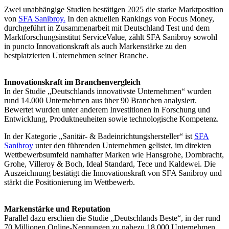
Zwei unabhängige Studien bestätigen 2025 die starke Marktposition
von
SFA Sanibroy.
In den aktuellen Rankings von Focus Money,
durchgeführt in Zusammenarbeit mit Deutschland Test und dem
Marktforschungsinstitut ServiceValue, zählt SFA Sanibroy sowohl
in puncto Innovationskraft als auch Markenstärke zu den
bestplatzierten Unternehmen seiner Branche.
Innovationskraft im Branchenvergleich
In der Studie „Deutschlands innovativste Unternehmen“ wurden
rund 14.000 Unternehmen aus über 90 Branchen analysiert.
Bewertet wurden unter anderem Investitionen in Forschung und
Entwicklung, Produktneuheiten sowie technologische Kompetenz.
In der Kategorie „Sanitär- & Badeinrichtungshersteller“ ist
SFA
Sanibroy
unter den führenden Unternehmen gelistet, im direkten
Wettbewerbsumfeld namhafter Marken wie Hansgrohe, Dornbracht,
Grohe, Villeroy & Boch, Ideal Standard, Tece und Kaldewei. Die
Auszeichnung bestätigt die Innovationskraft von SFA Sanibroy und
stärkt die Positionierung im Wettbewerb.
Markenstärke und Reputation
Parallel dazu erschien die Studie „Deutschlands Beste“, in der rund
70 Millionen Online-Nennungen zu nahezu 18.000 Unternehmen