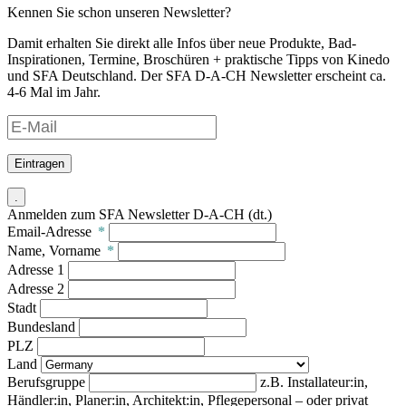
Kennen Sie schon unseren Newsletter?
Damit erhalten Sie direkt alle Infos über neue Produkte, Bad-
Inspirationen, Termine, Broschüren + praktische Tipps von Kinedo
und SFA Deutschland. Der SFA D-A-CH Newsletter erscheint ca.
4-6 Mal im Jahr.
Eintragen
.
Anmelden zum SFA Newsletter D-A-CH (dt.)
Email-Adresse
*
Name, Vorname
*
Adresse 1
Adresse 2
Stadt
Bundesland
PLZ
Land
Berufsgruppe
z.B. Installateur:in,
Händler:in, Planer:in, Architekt:in, Pflegepersonal – oder privat