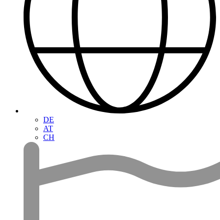
DE
AT
CH