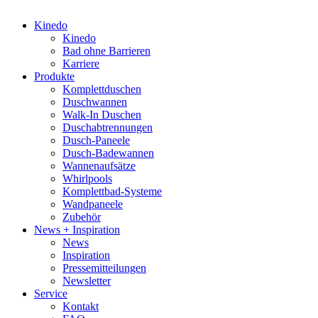
Kinedo
Kinedo
Bad ohne Barrieren
Karriere
Produkte
Komplettduschen
Duschwannen
Walk-In Duschen
Duschabtrennungen
Dusch-Paneele
Dusch-Badewannen
Wannenaufsätze
Whirlpools
Komplettbad-Systeme
Wandpaneele
Zubehör
News + Inspiration
News
Inspiration
Pressemitteilungen
Newsletter
Service
Kontakt