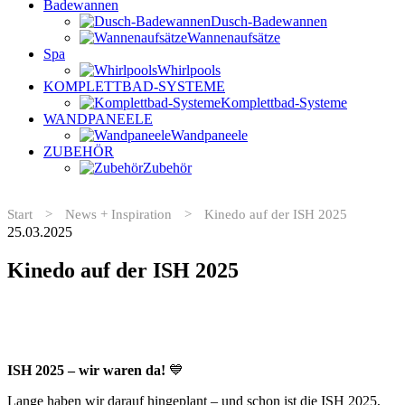
Badewannen
Dusch-Badewannen
Wannenaufsätze
Spa
Whirlpools
KOMPLETTBAD-SYSTEME
Komplettbad-Systeme
WANDPANEELE
Wandpaneele
ZUBEHÖR
Zubehör
Start
>
News + Inspiration
>
Kinedo auf der ISH 2025
25.03.2025
Kinedo auf der ISH 2025
ISH 2025 – wir waren da!
💙
Lange haben wir darauf hingeplant – und schon ist die ISH 2025,