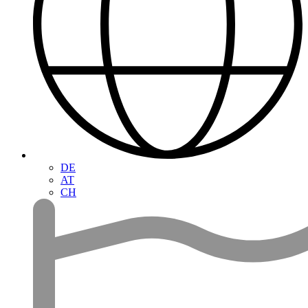
DE
AT
CH