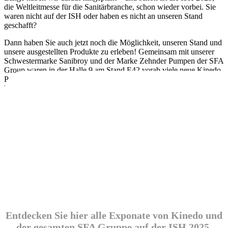
die Weltleitmesse für die Sanitärbranche, schon wieder vorbei. Sie
waren nicht auf der ISH oder haben es nicht an unseren Stand
geschafft?
Dann haben Sie auch jetzt noch die Möglichkeit, unseren Stand und
unsere ausgestellten Produkte zu erleben! Gemeinsam mit unserer
Schwestermarke Sanibroy und der Marke Zehnder Pumpen der SFA
Group waren in der Halle 9 am Stand E42 vorab viele neue Kinedo
Produkte des Sortiments 2025 zu sehen – in Kürze auch hier auf der
Website!
Entdecken Sie hier alle Exponate von Kinedo und
der gesamten SFA Gruppe auf der ISH 2025.