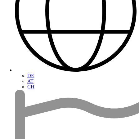
DE
AT
CH