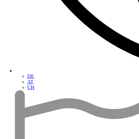
DE
AT
CH