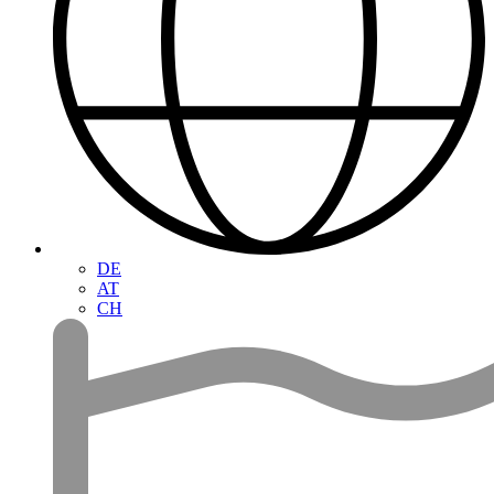
DE
AT
CH