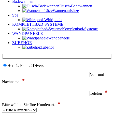
Badewannen
Dusch-Badewannen
Wannenaufsätze
Spa
Whirlpools
KOMPLETTBAD-SYSTEME
Komplettbad-Systeme
WANDPANEELE
Wandpaneele
ZUBEHÖR
Zubehör
Herr
Frau
Divers
Vor- und
*
Nachname
*
Telefon
*
Bitte wählen Sie Ihre Kundenart.