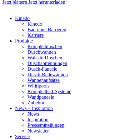
Jetzt blättern
Jetzt herunterladen
Kinedo
Kinedo
Bad ohne Barrieren
Karriere
Produkte
Komplettduschen
Duschwannen
Walk-In Duschen
Duschabtrennungen
Dusch-Paneele
Dusch-Badewannen
Wannenaufsätze
Whirlpools
Komplettbad-Systeme
Wandpaneele
Zubehör
News + Inspiration
News
Inspiration
Pressemitteilungen
Newsletter
Service