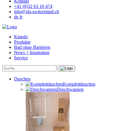
Kontakt
+41 (0)32 63 10 474
info@sfa-switzerland.ch
de
fr
Kinedo
Produkte
Bad ohne Barrieren
News + Inspiration
Service
Duschen
Komplettduschen
Duschwannen