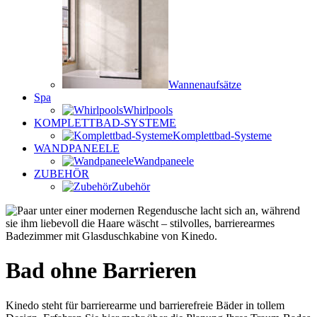
Wannenaufsätze
Spa
Whirlpools
KOMPLETTBAD-SYSTEME
Komplettbad-Systeme
WANDPANEELE
Wandpaneele
ZUBEHÖR
Zubehör
Bad ohne Barrieren
Kinedo steht für barrierearme und barrierefreie Bäder in tollem