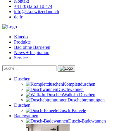
Kontakt
+41 (0)32 63 10 474
info@sfa-switzerland.ch
de
fr
Kinedo
Produkte
Bad ohne Barrieren
News + Inspiration
Service
Duschen
Komplettduschen
Duschwannen
Walk-In Duschen
Duschabtrennungen
Duschen
Dusch-Paneele
Badewannen
Dusch-Badewannen